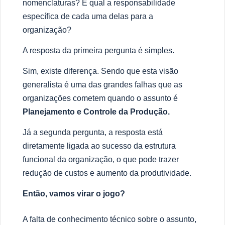
nomenclaturas? E qual a responsabilidade
específica de cada uma delas para a
organiza
çã
o?
A resposta da primeira pergunta
é
simples.
Sim, existe diferen
ç
a.
Sendo que e
s
ta
vis
ã
o
generali
sta
é
uma
das
grande
s
falha
s que as
organizaçõ
es cometem quando o assunto
é
Planejamento e Controle da Produção.
J
á
a segunda pergunta, a resposta est
á
diretamente ligada ao sucesso da estrutura
funcional da organiza
çã
o, o que pode trazer
redu
çã
o de custos e aumento da produtividade.
Então, vamos virar o jogo?
A falta de conhecimento té
cnico sobre o assunto,