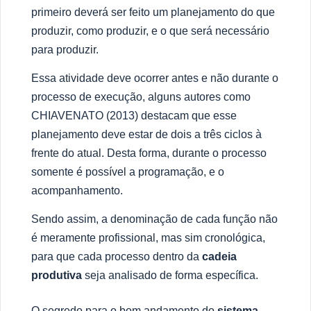
primeiro dever
á
ser feito um planejamento do que
produzir, como produzir, e o que ser
á
necess
á
rio
para produzir.
Essa atividade deve ocorrer antes e n
ã
o durante o
processo de execu
çã
o, alguns autores como
CHIAVENATO (2013) destacam que esse
planejamento deve estar de dois a tr
ê
s ciclos à
frente do atual. Desta forma, durante o processo
somente
é
poss
í
vel a programa
çã
o, e o
acompanhamento.
Sendo assim, a denomina
çã
o de cada fun
çã
o n
ã
o
é
meramente profissional, mas sim cronol
ó
gica,
para que cada processo dentro da
cadeia
produtiva
seja analisado de forma espec
í
fica.
O segredo para o bom andamento do
sistema