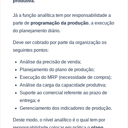
produtiva.
J
á
a fun
çã
o anal
í
tica tem por responsabilidade a
parte de
programa
ção da produçã
o
, a execu
çã
o
do planejamento di
á
rio.
Deve ser cobrado por parte da organiza
çã
o os
seguintes pontos:
An
á
lise da precis
ã
o de venda;
Planejamento do plano de produ
çã
o;
Execu
çã
o do MRP (necessidade de compra);
Análise da carga da capacidade produtiva;
Suporte ao comercial referente ao prazo de
entrega; e
Gerenciamento dos indicadores de produ
çã
o.
Deste modo, o n
í
vel anal
í
tico
é
o qual tem por
responsabilidade colocar em pr
á
tica o
plano