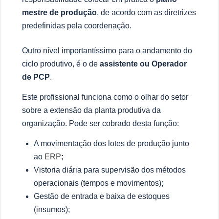
mestre de produ
çã
o
, de acordo com as diretrizes
pre
definidas pela coordena
çã
o.
Outro n
í
vel important
í
ssimo para o andamento do
ciclo produtivo,
é
o de
assistente ou Operador
de PCP
.
Este profissional funciona como o olhar do setor
sobre a extens
ã
o da planta produtiva da
organiza
çã
o. Pode ser cobrado desta fun
çã
o:
A movimenta
çã
o dos lotes de produ
çã
o junto
ao
ERP
;
Vistoria di
á
ria para supervis
ã
o dos m
é
todos
operacionais (tempos e movimentos);
Gest
ã
o de entrada e baixa de estoques
(insumos);