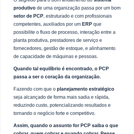
produtivo
de uma organiza
çã
o passa por um bom
setor de PCP
, estruturado e com profissionais
competentes, auxiliados por um
ERP
que
possibilite o fluxo de processo, intera
çã
o entre a
planta produtiva, prestadores de servi
ç
o e
fornecedores, gest
ã
o de estoque, e alinhamento
de capacidade de m
á
quinas e pessoas.
Quando tal equilíbrio é encontrado, o PCP
passa a ser o coração da organização.
Fazendo com que o
planejamento estrat
é
gico
seja alcan
ç
ado de forma mais sadia e r
á
pida,
reduzindo custo, potencializando resultados e
tornando o neg
ó
cio forte e competitivo.
Assim, quando o assunto for PCP saiba o que
cobrar, quem cobrar e quando cobrar. Pense