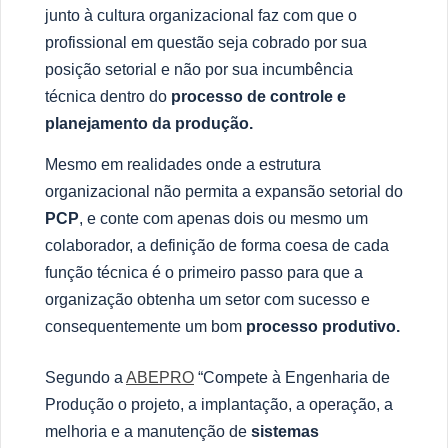
junto à
cultura organizacional faz com que o
profissional em questã
o seja cobrado por sua
posi
çã
o setorial e n
ã
o por sua incumb
ê
ncia
t
é
cnica dentro do
processo de controle e
planejamento da produ
ção.
Mesmo em realidades onde a estrutura
organizacional n
ã
o permita a expans
ã
o setorial do
PCP
, e conte com apenas dois ou mesmo um
colaborador
, a defini
çã
o
de forma coesa
de cada
funçã
o t
é
cnica
é
o primeiro passo para que a
organiza
çã
o obtenha um setor com sucesso e
consequentemente um bom
processo produtivo.
Segundo a
ABEPRO
“
Compete
à
Engenharia de
Produ
çã
o o projeto, a implanta
çã
o, a opera
çã
o, a
melhoria e a manuten
çã
o de
sistemas