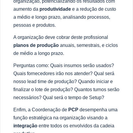
organiza
çã
o, potencializando os resultados com
aumento da
produtividade
e a redu
çã
o de custo
a m
é
dio e longo prazo, analisando processos,
pessoas e produtos.
A organiza
çã
o deve cobrar deste profissional
planos de produ
çã
o
anuais, semestrais, e ciclos
de m
é
dio a longo prazo.
Perguntas como: Quais insumos ser
ã
o usados?
Quais fornecedores irão nos atender? Qual ser
á
nosso lead time de produ
çã
o? Quando iniciar e
finalizar o lote de produ
çã
o? Quantos turnos ser
ã
o
necess
á
rios? Qual ser
á
o tempo de Setup?
Enfim, a Coordena
çã
o de
PCP
desempenha uma
fun
çã
o estrat
é
gica na organiza
çã
o visando a
integra
çã
o
entre todos os envolvidos da cadeia