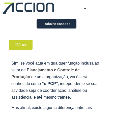
Trabalhe conosco
Voltar
Sim, se você
atua em qualquer fun
çã
o inclusa a
o
setor de
Planejamento e Controle de
Produção
de uma organiza
çã
o, voc
ê
ser
á
conhecido como
“o
PCP”
, independente se
sua
atividade
seja de
coordena
çã
o, análise
ou
assist
ê
ncia
, e até
mesmo trainee
.
Mas afinal, existe alguma diferen
ç
a entre tais