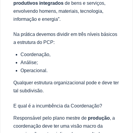
produtivos integrados
de bens e servi
ç
os,
envolvendo homens, materiais, tecnologia,
informa
çã
o e energia”.
Na pr
á
tica devemos dividir em tr
ê
s n
í
veis b
á
sicos
a estrutura do PCP:
Coordena
çã
o,
Análise;
Operacional.
Qualquer estrutura organizacional pode e deve ter
tal subdivis
ã
o.
E qual é a incumbência da Coordenação?
Respons
á
vel pelo plano mestre de
produ
çã
o
, a
coordena
çã
o deve ter uma vis
ã
o macro da