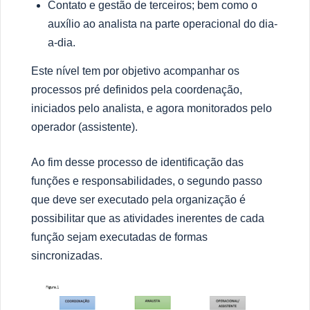
Contato e gest
ã
o de terceiros;
bem como o
auxílio ao analista na parte operacional do dia-
a-dia.
Este n
í
vel tem por objetivo acompanhar os
processos pr
é
definidos pela coordena
çã
o,
iniciados pelo analista, e agora monitorados pelo
operador (assistente).
Ao fim desse processo de identifica
çã
o das
fun
çõ
es e responsabilidades, o segundo passo
que deve ser executado pela organiza
çã
o
é
possibilitar que as atividades inerentes de cada
fun
çã
o sejam executadas de formas
sincronizadas.