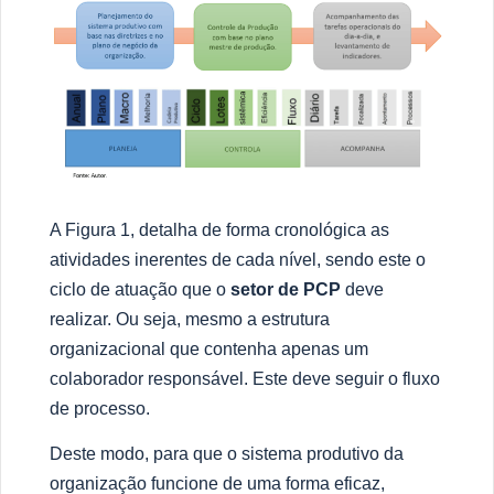
A Figura 1, detalha de forma cronol
ó
gica as
atividades inerentes de cada n
í
vel, sendo este o
ciclo de atua
çã
o que o
setor de PCP
deve
realizar.
Ou seja, mesmo a estrutura
organizacional que contenha apenas um
colaborador respons
á
vel.
Este deve seguir o fluxo
de processo.
Deste modo, para que o sistema produtivo da
organiza
çã
o funcione de uma forma eficaz,