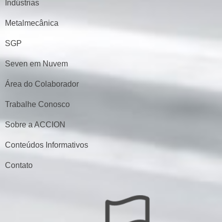
Indústrias
Metalmecânica
SGP
Seven em Nuvem
Área do Colaborador
Trabalhe Conosco
Sobre a ACCION
Conteúdos Informativos
Contato